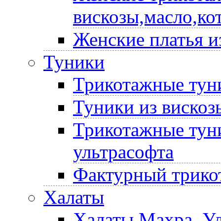
вискозы,масло,ко
Женские платья и
Туники
Трикотажные туни
Туники из вискоз
Трикотажные туни
ультрасофта
Фактурный трико
Халаты
Халаты Махра, У