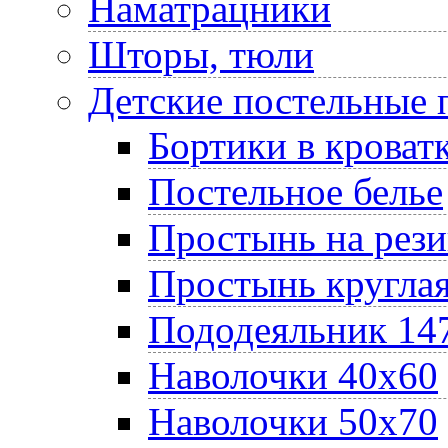
Наматрацники
Шторы, тюли
Детские постельные
Бортики в кроват
Постельное белье
Простынь на рез
Простынь круглая
Пододеяльник 14
Наволочки 40х60
Наволочки 50х70