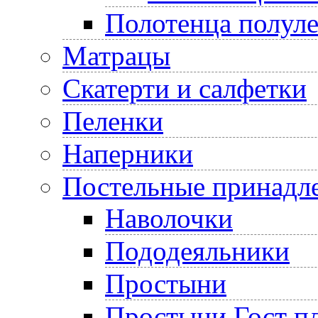
Полотенца полул
Матрацы
Скатерти и салфетки
Пеленки
Наперники
Постельные принадл
Наволочки
Пододеяльники
Простыни
Простыни Гост пл