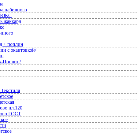
да
да набивного
 ЛЮКС
ль жаккард
кс
онного
д + поплин
ин с окантовкой/
ин
к-Поплин/
 Текстиля
етское
детская
ово пл.120
ново ГОСТ
ское
сти
етское