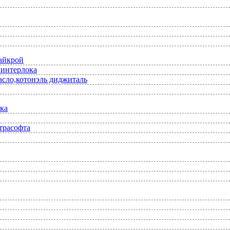
лайкрой
 интерлока
асло,котонэль диджиталь
ка
трасофта