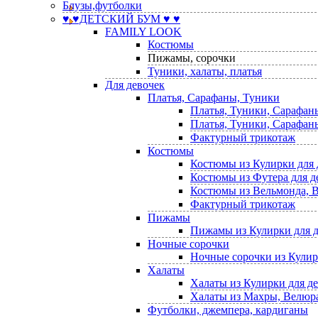
Блузы,футболки
♥ ♥ДЕТСКИЙ БУМ ♥ ♥
FAMILY LOOK
Костюмы
Пижамы, сорочки
Туники, халаты, платья
Для девочек
Платья, Сарафаны, Туники
Платья, Туники, Сарафан
Платья, Туники, Сарафаны
Фактурный трикотаж
Костюмы
Костюмы из Кулирки для 
Костюмы из Футера для д
Костюмы из Вельмонда, В
Фактурный трикотаж
Пижамы
Пижамы из Кулирки для 
Ночные сорочки
Ночные сорочки из Кулир
Халаты
Халаты из Кулирки для д
Халаты из Махры, Велюра,
Футболки, джемпера, кардиганы