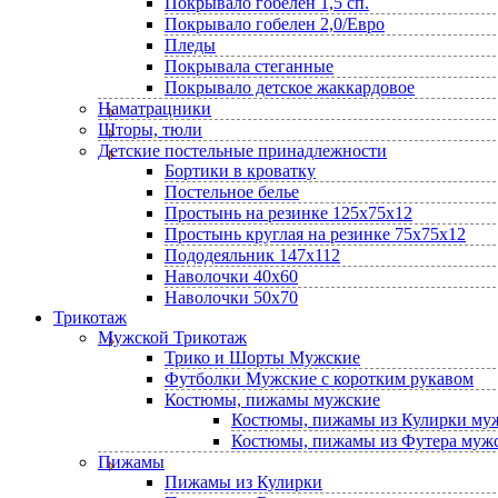
Покрывало гобелен 1,5 сп.
Покрывало гобелен 2,0/Евро
Пледы
Покрывала стеганные
Покрывало детское жаккардовое
Наматрацники
Шторы, тюли
Детские постельные принадлежности
Бортики в кроватку
Постельное белье
Простынь на резинке 125х75х12
Простынь круглая на резинке 75х75х12
Пододеяльник 147х112
Наволочки 40х60
Наволочки 50х70
Трикотаж
Мужской Трикотаж
Трико и Шорты Мужские
Футболки Мужские с коротким рукавом
Костюмы, пижамы мужские
Костюмы, пижамы из Кулирки му
Костюмы, пижамы из Футера муж
Пижамы
Пижамы из Кулирки