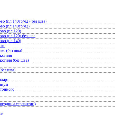
во (пл.140гр/м2) (без шва)
во (пл.140гр/м2)
ово (пл.120)
во (пл.120) без шва
ово (пл 140)
екс
кс (без шва)
екстиля
кстиля (без шва)
(без шва)
ндарт
емиум
отонного
вогодний серпантин)
s/