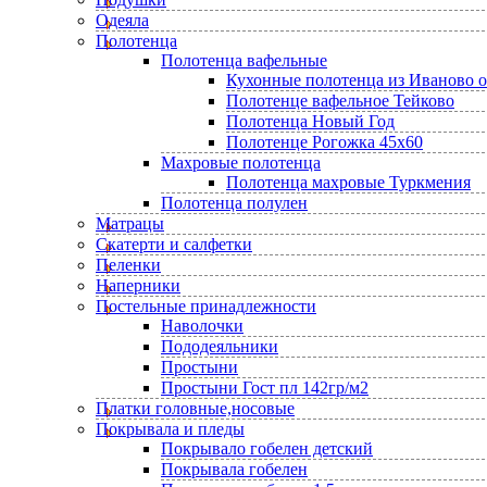
Одеяла
Полотенца
Полотенца вафельные
Кухонные полотенца из Иваново 
Полотенце вафельное Тейково
Полотенца Новый Год
Полотенце Рогожка 45х60
Махровые полотенца
Полотенца махровые Туркмения
Полотенца полулен
Матрацы
Скатерти и салфетки
Пеленки
Наперники
Постельные принадлежности
Наволочки
Пододеяльники
Простыни
Простыни Гост пл 142гр/м2
Платки головные,носовые
Покрывала и пледы
Покрывало гобелен детский
Покрывала гобелен