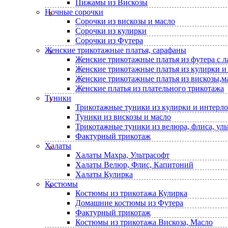
Пижамы из Вискозы
Ночные сорочки
Сорочки из вискозы и масло
Сорочки из кулирки
Сорочки из Футера
Женские трикотажные платья, сарафаны
Женские трикотажные платья из футера с 
Женские трикотажные платья из кулирки и
Женские трикотажные платья из вискозы,м
Женские платья из плательного трикотажа
Туники
Трикотажные туники из кулирки и интерло
Туники из вискозы и масло
Трикотажные туники из велюра, флиса, уль
Фактурный трикотаж
Халаты
Халаты Махра, Ультрасофт
Халаты Велюр, Флис, Капитоний
Халаты Кулирка
Костюмы
Костюмы из трикотажа Кулирка
Домашние костюмы из Футера
Фактурный трикотаж
Костюмы из трикотажа Вискоза, Масло