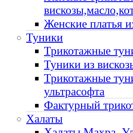
вискозы,масло,ко
Женские платья и
Туники
Трикотажные туни
Туники из вискоз
Трикотажные туни
ультрасофта
Фактурный трико
Халаты
Халаты Махра, У