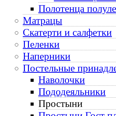
Полотенца полул
Матрацы
Скатерти и салфетки
Пеленки
Наперники
Постельные принадл
Наволочки
Пододеяльники
Простыни
Простыни Гост пл