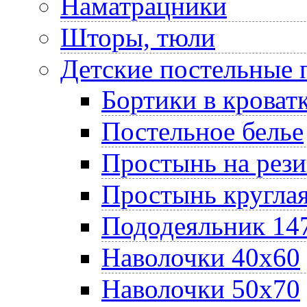
Наматрацники
Шторы, тюли
Детские постельные
Бортики в кроват
Постельное белье
Простынь на рез
Простынь круглая
Пододеяльник 14
Наволочки 40х60
Наволочки 50х70