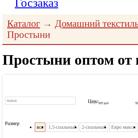
Госзаказ
Каталог
→
Домашний текстил
Простыни
Простыни оптом от
Цена
505
505
руб.
5
Размер
все
1,5-спальный
2-спальный
Евро макси