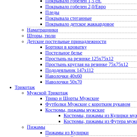
Покрывало гобелен 1,5 сп.
Покрывало гобелен 2,0/Евро
Пледы
Покрывала стеганные
Покрывало детское жаккардовое
Наматрацники
Шторы, тюли
Детские постельные принадлежности
Бортики в кроватку
Постельное белье
Простынь на резинке 125х75х12
Простынь круглая на резинке 75х75х12
Пододеяльник 147х112
Наволочки 40х60
Наволочки 50х70
Трикотаж
Мужской Трикотаж
Трико и Шорты Мужские
Футболки Мужские с коротким рукавом
Костюмы, пижамы мужские
Костюмы, пижамы из Кулирки му
Костюмы, пижамы из Футера муж
Пижамы
Пижамы из Кулирки