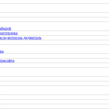
лайкрой
 интерлока
асло,котонэль диджиталь
ка
трасофта