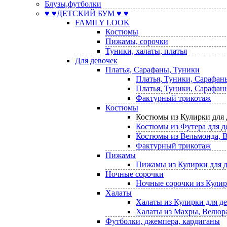
Блузы,футболки
♥ ♥ДЕТСКИЙ БУМ ♥ ♥
FAMILY LOOK
Костюмы
Пижамы, сорочки
Туники, халаты, платья
Для девочек
Платья, Сарафаны, Туники
Платья, Туники, Сарафан
Платья, Туники, Сарафаны
Фактурный трикотаж
Костюмы
Костюмы из Кулирки для 
Костюмы из Футера для д
Костюмы из Вельмонда, В
Фактурный трикотаж
Пижамы
Пижамы из Кулирки для 
Ночные сорочки
Ночные сорочки из Кулир
Халаты
Халаты из Кулирки для д
Халаты из Махры, Велюра,
Футболки, джемпера, кардиганы