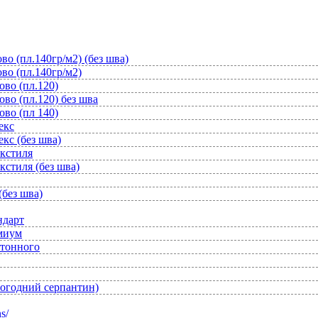
во (пл.140гр/м2) (без шва)
во (пл.140гр/м2)
ово (пл.120)
во (пл.120) без шва
ово (пл 140)
екс
кс (без шва)
екстиля
кстиля (без шва)
(без шва)
ндарт
емиум
отонного
вогодний серпантин)
s/