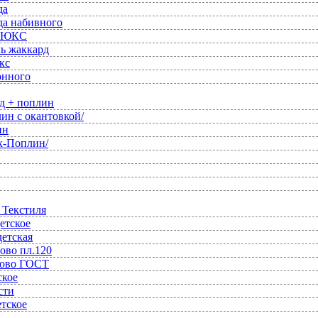
да
да набивного
 ЛЮКС
ль жаккард
кс
онного
д + поплин
ин с окантовкой/
ин
к-Поплин/
 Текстиля
етское
детская
ово пл.120
ново ГОСТ
ское
сти
етское