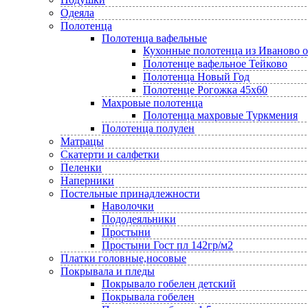
Одеяла
Полотенца
Полотенца вафельные
Кухонные полотенца из Иваново 
Полотенце вафельное Тейково
Полотенца Новый Год
Полотенце Рогожка 45х60
Махровые полотенца
Полотенца махровые Туркмения
Полотенца полулен
Матрацы
Скатерти и салфетки
Пеленки
Наперники
Постельные принадлежности
Наволочки
Пододеяльники
Простыни
Простыни Гост пл 142гр/м2
Платки головные,носовые
Покрывала и пледы
Покрывало гобелен детский
Покрывала гобелен