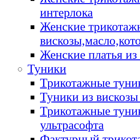
интерлока
Женские трикотажн
вискозы,масло,кот
Женские платья из
Туники
Трикотажные туник
Туники из вискозы
Трикотажные туник
ультрасофта
Фактурный трикот