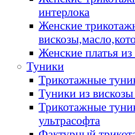
интерлока
Женские трикотажн
вискозы,масло,кот
Женские платья из
Туники
Трикотажные туник
Туники из вискозы
Трикотажные туник
ультрасофта
Фактурный трикот