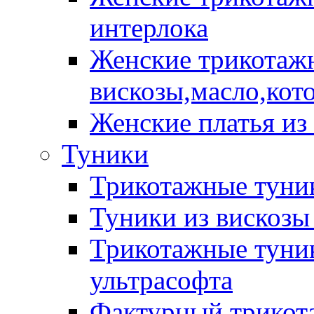
интерлока
Женские трикотажн
вискозы,масло,кот
Женские платья из
Туники
Трикотажные туник
Туники из вискозы
Трикотажные туник
ультрасофта
Фактурный трикот