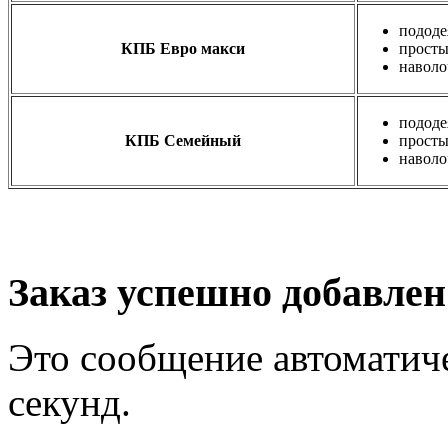
пододе
КПБ Евро макси
просты
наволо
пододе
КПБ Семейный
просты
наволо
Заказ успешно добавлен
Это сообщение автоматиче
секунд.