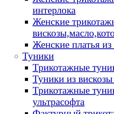
интерлока
Женские трикотажн
вискозы,масло,кот
Женские платья из
Туники
Трикотажные туник
Туники из вискозы
Трикотажные туник
ультрасофта
Фактурный трикот