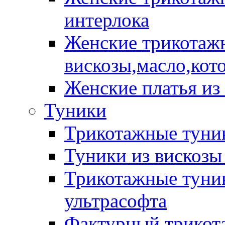
интерлока
Женские трикотажн
вискозы,масло,кот
Женские платья из
Туники
Трикотажные туник
Туники из вискозы
Трикотажные туник
ультрасофта
Фактурный трикот