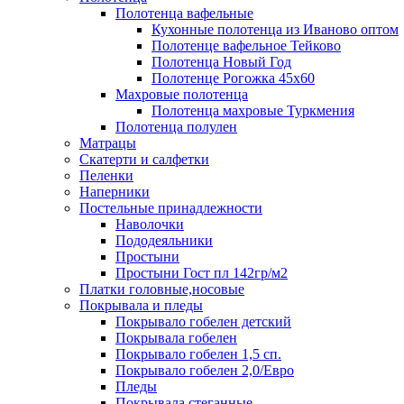
Полотенца вафельные
Кухонные полотенца из Иваново оптом
Полотенце вафельное Тейково
Полотенца Новый Год
Полотенце Рогожка 45х60
Махровые полотенца
Полотенца махровые Туркмения
Полотенца полулен
Матрацы
Скатерти и салфетки
Пеленки
Наперники
Постельные принадлежности
Наволочки
Пододеяльники
Простыни
Простыни Гост пл 142гр/м2
Платки головные,носовые
Покрывала и пледы
Покрывало гобелен детский
Покрывала гобелен
Покрывало гобелен 1,5 сп.
Покрывало гобелен 2,0/Евро
Пледы
Покрывала стеганные