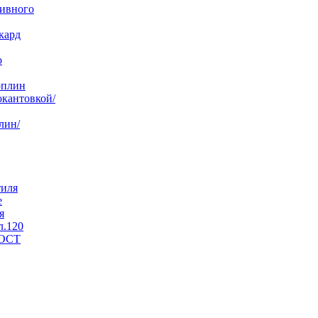
бивного
кард
о
оплин
окантовкой/
лин/
тиля
е
я
л.120
ГОСТ