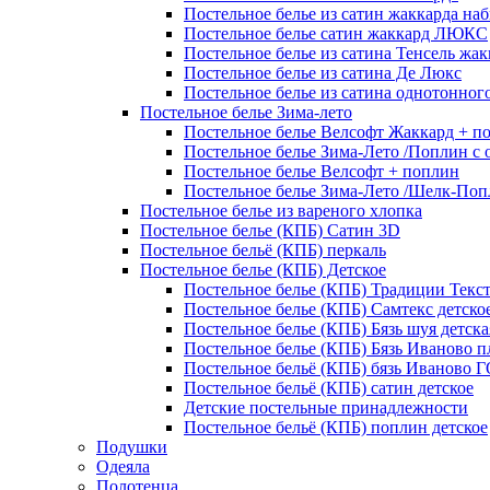
Постельное белье из сатин жаккарда на
Постельное белье сатин жаккард ЛЮКС
Постельное белье из сатина Тенсель жак
Постельное белье из сатина Де Люкс
Постельное белье из сатина однотонног
Постельное белье Зима-лето
Постельное белье Велсофт Жаккард + п
Постельное белье Зима-Лето /Поплин с 
Постельное белье Велсофт + поплин
Постельное белье Зима-Лето /Шелк-Поп
Постельное белье из вареного хлопка
Постельное белье (КПБ) Сатин 3D
Постельное бельё (КПБ) перкаль
Постельное белье (КПБ) Детское
Постельное белье (КПБ) Традиции Текс
Постельное белье (КПБ) Самтекс детско
Постельное белье (КПБ) Бязь шуя детска
Постельное белье (КПБ) Бязь Иваново п
Постельное бельё (КПБ) бязь Иваново 
Постельное бельё (КПБ) сатин детское
Детские постельные принадлежности
Постельное бельё (КПБ) поплин детское
Подушки
Одеяла
Полотенца