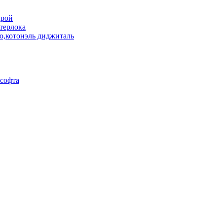
крой
терлока
о,котонэль диджиталь
асофта