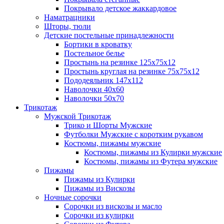
Покрывало детское жаккардовое
Наматрацники
Шторы, тюли
Детские постельные принадлежности
Бортики в кроватку
Постельное белье
Простынь на резинке 125х75х12
Простынь круглая на резинке 75х75х12
Пододеяльник 147х112
Наволочки 40х60
Наволочки 50х70
Трикотаж
Мужской Трикотаж
Трико и Шорты Мужские
Футболки Мужские с коротким рукавом
Костюмы, пижамы мужские
Костюмы, пижамы из Кулирки мужские
Костюмы, пижамы из Футера мужские
Пижамы
Пижамы из Кулирки
Пижамы из Вискозы
Ночные сорочки
Сорочки из вискозы и масло
Сорочки из кулирки