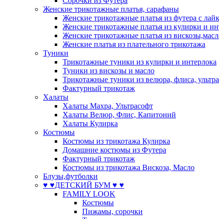
Сорочки из Футера
Женские трикотажные платья, сарафаны
Женские трикотажные платья из футера с лай
Женские трикотажные платья из кулирки и ин
Женские трикотажные платья из вискозы,масл
Женские платья из плательного трикотажа
Туники
Трикотажные туники из кулирки и интерлока
Туники из вискозы и масло
Трикотажные туники из велюра, флиса, ультр
Фактурный трикотаж
Халаты
Халаты Махра, Ультрасофт
Халаты Велюр, Флис, Капитоний
Халаты Кулирка
Костюмы
Костюмы из трикотажа Кулирка
Домашние костюмы из Футера
Фактурный трикотаж
Костюмы из трикотажа Вискоза, Масло
Блузы,футболки
♥ ♥ДЕТСКИЙ БУМ ♥ ♥
FAMILY LOOK
Костюмы
Пижамы, сорочки