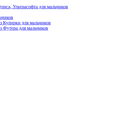
лиса, Ультрасофта для мальчиков
ьчиков
з Кулирки для мальчиков
з Футера для мальчиков