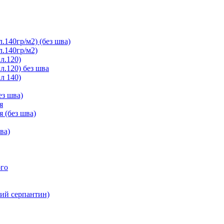
.140гр/м2) (без шва)
л.140гр/м2)
л.120)
л.120) без шва
л 140)
ез шва)
я
я (без шва)
ва)
ого
ний серпантин)