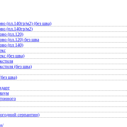
во (пл.140гр/м2) (без шва)
во (пл.140гр/м2)
ово (пл.120)
во (пл.120) без шва
ово (пл 140)
екс
кс (без шва)
екстиля
кстиля (без шва)
(без шва)
ндарт
емиум
отонного
вогодний серпантин)
s/