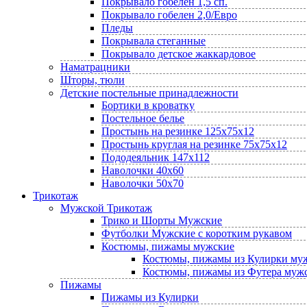
Покрывало гобелен 1,5 сп.
Покрывало гобелен 2,0/Евро
Пледы
Покрывала стеганные
Покрывало детское жаккардовое
Наматрацники
Шторы, тюли
Детские постельные принадлежности
Бортики в кроватку
Постельное белье
Простынь на резинке 125х75х12
Простынь круглая на резинке 75х75х12
Пододеяльник 147х112
Наволочки 40х60
Наволочки 50х70
Трикотаж
Мужской Трикотаж
Трико и Шорты Мужские
Футболки Мужские с коротким рукавом
Костюмы, пижамы мужские
Костюмы, пижамы из Кулирки му
Костюмы, пижамы из Футера муж
Пижамы
Пижамы из Кулирки