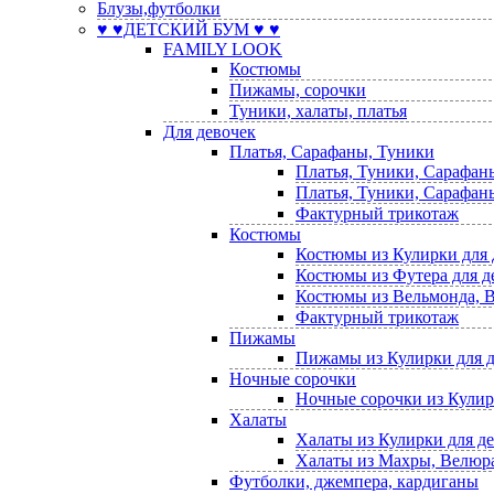
Блузы,футболки
♥ ♥ДЕТСКИЙ БУМ ♥ ♥
FAMILY LOOK
Костюмы
Пижамы, сорочки
Туники, халаты, платья
Для девочек
Платья, Сарафаны, Туники
Платья, Туники, Сарафан
Платья, Туники, Сарафаны
Фактурный трикотаж
Костюмы
Костюмы из Кулирки для 
Костюмы из Футера для д
Костюмы из Вельмонда, В
Фактурный трикотаж
Пижамы
Пижамы из Кулирки для 
Ночные сорочки
Ночные сорочки из Кулир
Халаты
Халаты из Кулирки для д
Халаты из Махры, Велюра,
Футболки, джемпера, кардиганы