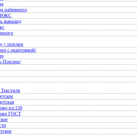
да
да набивного
 ЛЮКС
ль жаккард
кс
онного
д + поплин
ин с окантовкой/
ин
к-Поплин/
 Текстиля
етское
детская
ово пл.120
ново ГОСТ
ское
сти
етское