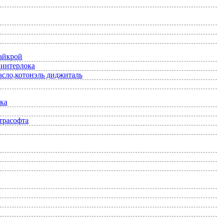
лайкрой
 интерлока
асло,котонэль диджиталь
ка
трасофта