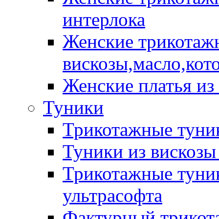
интерлока
Женские трикотажн
вискозы,масло,кот
Женские платья из
Туники
Трикотажные туник
Туники из вискозы
Трикотажные туник
ультрасофта
Фактурный трикот