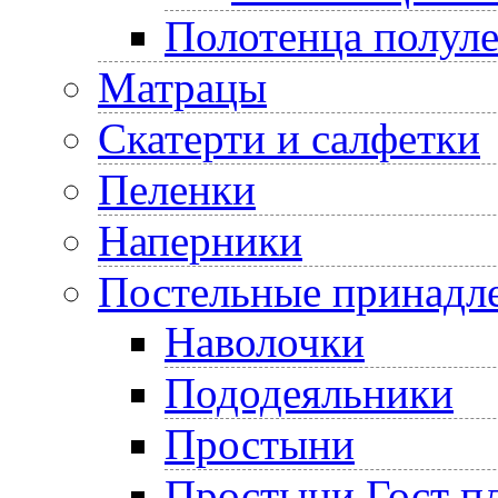
Полотенца полул
Матрацы
Скатерти и салфетки
Пеленки
Наперники
Постельные принадл
Наволочки
Пододеяльники
Простыни
Простыни Гост пл