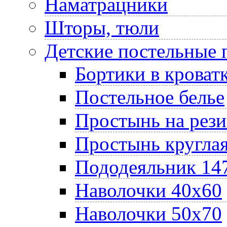
Наматрацники
Шторы, тюли
Детские постельные
Бортики в кроват
Постельное белье
Простынь на рез
Простынь круглая
Пододеяльник 14
Наволочки 40х60
Наволочки 50х70