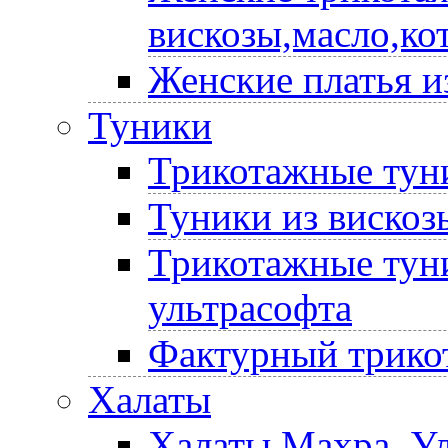
вискозы,масло,ко
Женские платья и
Туники
Трикотажные туни
Туники из вискоз
Трикотажные туни
ультрасофта
Фактурный трико
Халаты
Халаты Махра, У