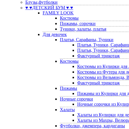
Блузы,футболки
♥ ♥ДЕТСКИЙ БУМ ♥ ♥
FAMILY LOOK
Костюмы
Пижамы, сорочки
Туники, халаты, платья
Для девочек
Платья, Сарафаны, Туники
Платья, Туники, Сарафан
Платья, Туники, Сарафаны
Фактурный трикотаж
Костюмы
Костюмы из Кулирки для 
Костюмы из Футера для д
Костюмы из Вельмонда, В
Фактурный трикотаж
Пижамы
Пижамы из Кулирки для 
Ночные сорочки
Ночные сорочки из Кулир
Халаты
Халаты из Кулирки для д
Халаты из Махры, Велюра,
Футболки, джемпера, кардиганы