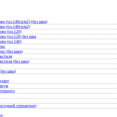
во (пл.140гр/м2) (без шва)
во (пл.140гр/м2)
ово (пл.120)
во (пл.120) без шва
ово (пл 140)
екс
кс (без шва)
екстиля
кстиля (без шва)
(без шва)
ндарт
емиум
отонного
вогодний серпантин)
s/