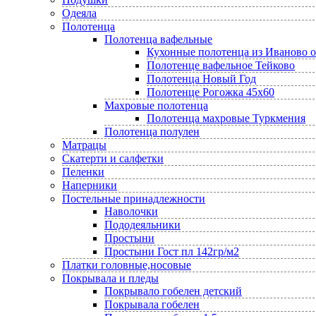
Одеяла
Полотенца
Полотенца вафельные
Кухонные полотенца из Иваново 
Полотенце вафельное Тейково
Полотенца Новый Год
Полотенце Рогожка 45х60
Махровые полотенца
Полотенца махровые Туркмения
Полотенца полулен
Матрацы
Скатерти и салфетки
Пеленки
Наперники
Постельные принадлежности
Наволочки
Пододеяльники
Простыни
Простыни Гост пл 142гр/м2
Платки головные,носовые
Покрывала и пледы
Покрывало гобелен детский
Покрывала гобелен