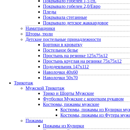
Покрывало гобелен 1,5 сп.
Покрывало гобелен 2,0/Евро
Пледы
Покрывала стеганные
Покрывало детское жаккардовое
Наматрацники
Шторы, тюли
Детские постельные принадлежности
Бортики в кроватку
Постельное белье
Простынь на резинке 125х75х12
Простынь круглая на резинке 75х75х12
Пододеяльник 147х112
Наволочки 40х60
Наволочки 50х70
Трикотаж
Мужской Трикотаж
Трико и Шорты Мужские
Футболки Мужские с коротким рукавом
Костюмы, пижамы мужские
Костюмы, пижамы из Кулирки му
Костюмы, пижамы из Футера муж
Пижамы
Пижамы из Кулирки