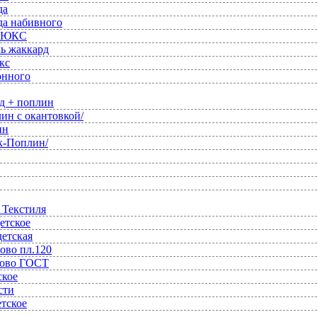
да
да набивного
 ЛЮКС
ль жаккард
кс
онного
д + поплин
ин с окантовкой/
ин
к-Поплин/
 Текстиля
етское
детская
ово пл.120
ново ГОСТ
ское
сти
етское