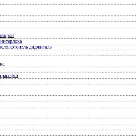
лайкрой
 интерлока
асло,котонэль диджиталь
ка
трасофта