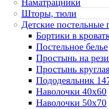
Наматрацники
Шторы, тюли
Детские постельные
Бортики в кроват
Постельное белье
Простынь на рез
Простынь круглая
Пододеяльник 14
Наволочки 40х60
Наволочки 50х70