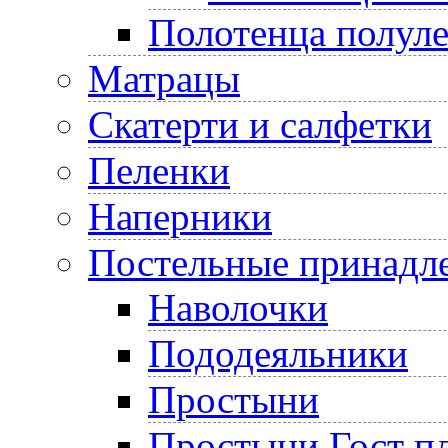
Полотенца полул
Матрацы
Скатерти и салфетки
Пеленки
Наперники
Постельные принадл
Наволочки
Пододеяльники
Простыни
Простыни Гост пл