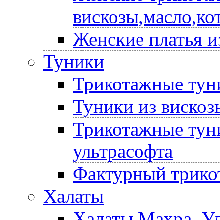
вискозы,масло,ко
Женские платья и
Туники
Трикотажные туни
Туники из вискоз
Трикотажные туни
ультрасофта
Фактурный трико
Халаты
Халаты Махра, У