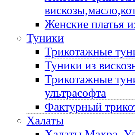
вискозы,масло,ко
Женские платья и
Туники
Трикотажные туни
Туники из вискоз
Трикотажные туни
ультрасофта
Фактурный трико
Халаты
Халаты Махра, У