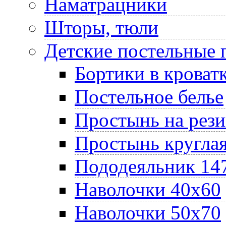
Наматрацники
Шторы, тюли
Детские постельные
Бортики в кроват
Постельное белье
Простынь на рез
Простынь круглая
Пододеяльник 14
Наволочки 40х60
Наволочки 50х70