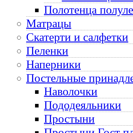
Полотенца полул
Матрацы
Скатерти и салфетки
Пеленки
Наперники
Постельные принадл
Наволочки
Пододеяльники
Простыни
Простыни Гост пл