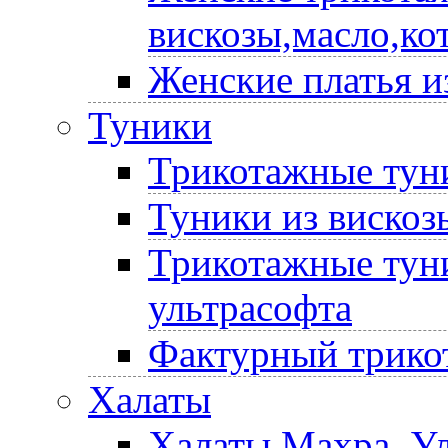
вискозы,масло,ко
Женские платья и
Туники
Трикотажные туни
Туники из вискоз
Трикотажные туни
ультрасофта
Фактурный трико
Халаты
Халаты Махра, У