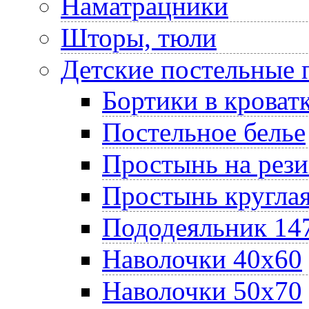
Наматрацники
Шторы, тюли
Детские постельные
Бортики в кроват
Постельное белье
Простынь на рез
Простынь круглая
Пододеяльник 14
Наволочки 40х60
Наволочки 50х70