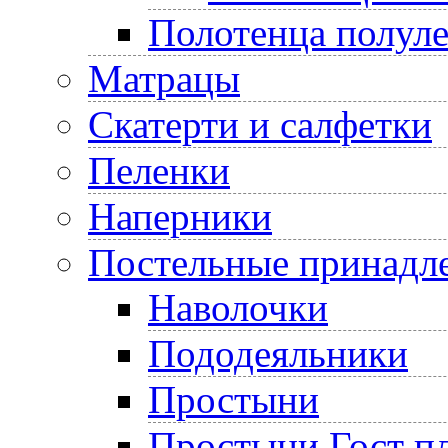
Полотенца полул
Матрацы
Скатерти и салфетки
Пеленки
Наперники
Постельные принадл
Наволочки
Пододеяльники
Простыни
Простыни Гост пл