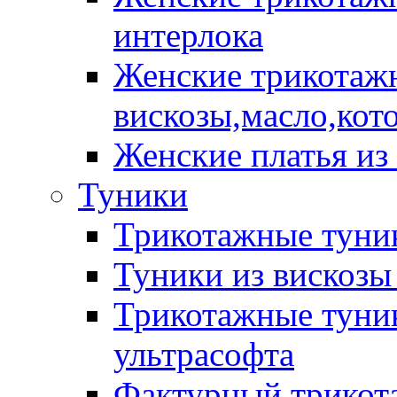
интерлока
Женские трикотажн
вискозы,масло,кот
Женские платья из
Туники
Трикотажные туник
Туники из вискозы
Трикотажные туник
ультрасофта
Фактурный трикот