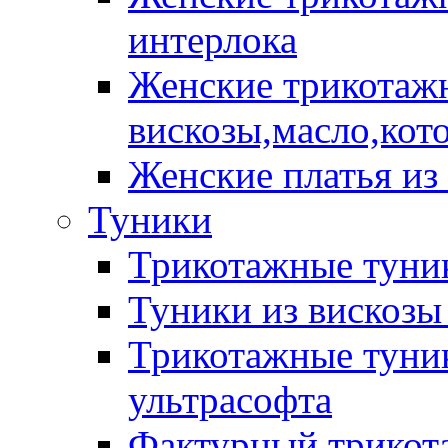
интерлока
Женские трикотажн
вискозы,масло,кот
Женские платья из
Туники
Трикотажные туник
Туники из вискозы
Трикотажные туник
ультрасофта
Фактурный трикот