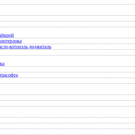
лайкрой
 интерлока
асло,котонэль диджиталь
ка
трасофта