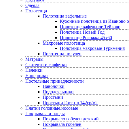
Одеяла
Полотенца
Полотенца вафельные
Кухонные полотенца из Иваново 
Полотенце вафельное Тейково
Полотенца Новый Год
Полотенце Рогожка 45х60
Махровые полотенца
Полотенца махровые Туркмения
Полотенца полулен
Матрацы
Скатерти и салфетки
Пеленки
Наперники
Постельные принадлежности
Наволочки
Пододеяльники
Простыни
Простыни Гост пл 142гр/м2
Платки головные,носовые
Покрывала и пледы
Покрывало гобелен детский
Покрывала гобелен