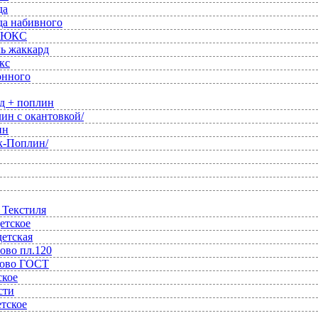
да
да набивного
 ЛЮКС
ль жаккард
кс
онного
д + поплин
ин с окантовкой/
ин
к-Поплин/
 Текстиля
етское
детская
ово пл.120
ново ГОСТ
ское
сти
етское