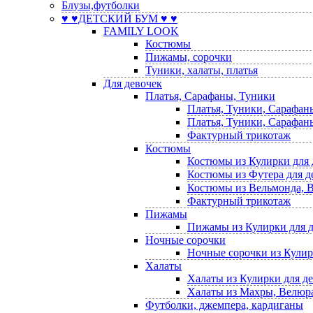
Блузы,футболки
♥ ♥ДЕТСКИЙ БУМ ♥ ♥
FAMILY LOOK
Костюмы
Пижамы, сорочки
Туники, халаты, платья
Для девочек
Платья, Сарафаны, Туники
Платья, Туники, Сарафан
Платья, Туники, Сарафаны
Фактурный трикотаж
Костюмы
Костюмы из Кулирки для 
Костюмы из Футера для д
Костюмы из Вельмонда, В
Фактурный трикотаж
Пижамы
Пижамы из Кулирки для 
Ночные сорочки
Ночные сорочки из Кулир
Халаты
Халаты из Кулирки для д
Халаты из Махры, Велюра,
Футболки, джемпера, кардиганы