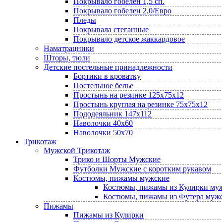
Покрывало гобелен 1,5 сп.
Покрывало гобелен 2,0/Евро
Пледы
Покрывала стеганные
Покрывало детское жаккардовое
Наматрацники
Шторы, тюли
Детские постельные принадлежности
Бортики в кроватку
Постельное белье
Простынь на резинке 125х75х12
Простынь круглая на резинке 75х75х12
Пододеяльник 147х112
Наволочки 40х60
Наволочки 50х70
Трикотаж
Мужской Трикотаж
Трико и Шорты Мужские
Футболки Мужские с коротким рукавом
Костюмы, пижамы мужские
Костюмы, пижамы из Кулирки му
Костюмы, пижамы из Футера муж
Пижамы
Пижамы из Кулирки