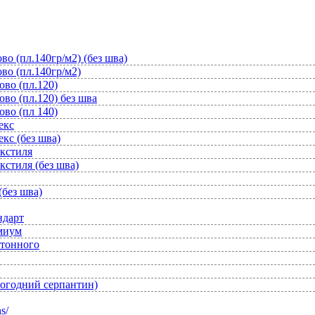
во (пл.140гр/м2) (без шва)
во (пл.140гр/м2)
ово (пл.120)
во (пл.120) без шва
ово (пл 140)
екс
кс (без шва)
екстиля
кстиля (без шва)
(без шва)
ндарт
емиум
отонного
вогодний серпантин)
s/