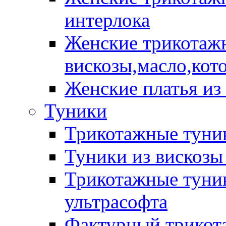
интерлока
Женские трикотажн
вискозы,масло,кот
Женские платья из
Туники
Трикотажные туник
Туники из вискозы
Трикотажные туник
ультрасофта
Фактурный трикот