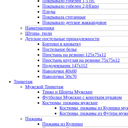
Покрывало гобелен 1,5 сп.
Покрывало гобелен 2,0/Евро
Пледы
Покрывала стеганные
Покрывало детское жаккардовое
Наматрацники
Шторы, тюли
Детские постельные принадлежности
Бортики в кроватку
Постельное белье
Простынь на резинке 125х75х12
Простынь круглая на резинке 75х75х12
Пододеяльник 147х112
Наволочки 40х60
Наволочки 50х70
Трикотаж
Мужской Трикотаж
Трико и Шорты Мужские
Футболки Мужские с коротким рукавом
Костюмы, пижамы мужские
Костюмы, пижамы из Кулирки му
Костюмы, пижамы из Футера муж
Пижамы
Пижамы из Кулирки