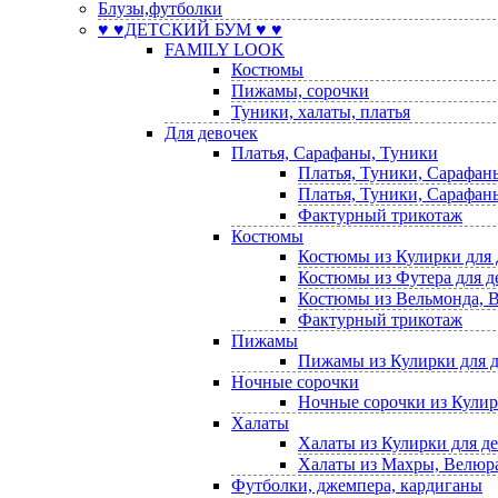
Блузы,футболки
♥ ♥ДЕТСКИЙ БУМ ♥ ♥
FAMILY LOOK
Костюмы
Пижамы, сорочки
Туники, халаты, платья
Для девочек
Платья, Сарафаны, Туники
Платья, Туники, Сарафан
Платья, Туники, Сарафаны
Фактурный трикотаж
Костюмы
Костюмы из Кулирки для 
Костюмы из Футера для д
Костюмы из Вельмонда, В
Фактурный трикотаж
Пижамы
Пижамы из Кулирки для 
Ночные сорочки
Ночные сорочки из Кулир
Халаты
Халаты из Кулирки для д
Халаты из Махры, Велюра,
Футболки, джемпера, кардиганы