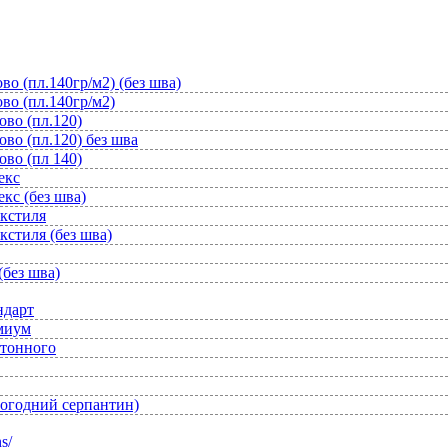
во (пл.140гр/м2) (без шва)
во (пл.140гр/м2)
ово (пл.120)
во (пл.120) без шва
ово (пл 140)
екс
кс (без шва)
екстиля
кстиля (без шва)
(без шва)
ндарт
емиум
отонного
вогодний серпантин)
s/