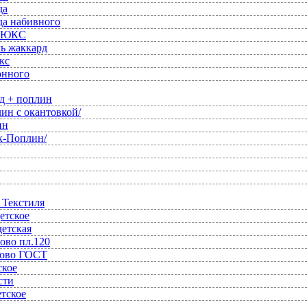
да
да набивного
 ЛЮКС
ль жаккард
кс
онного
д + поплин
ин с окантовкой/
ин
к-Поплин/
 Текстиля
етское
детская
ово пл.120
ново ГОСТ
ское
сти
етское