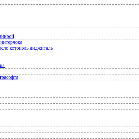
лайкрой
 интерлока
асло,котонэль диджиталь
ка
трасофта