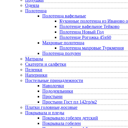
Одеяла
Полотенца
Полотенца вафельные
Кухонные полотенца из Иваново 
Полотенце вафельное Тейково
Полотенца Новый Год
Полотенце Рогожка 45х60
Махровые полотенца
Полотенца махровые Туркмения
Полотенца полулен
Матрацы
Скатерти и салфетки
Пеленки
Наперники
Постельные принадлежности
Наволочки
Пододеяльники
Простыни
Простыни Гост пл 142гр/м2
Платки головные,носовые
Покрывала и пледы
Покрывало гобелен детский
Покрывала гобелен