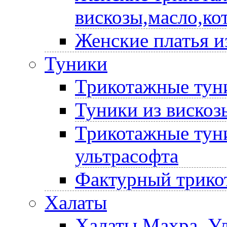
вискозы,масло,ко
Женские платья и
Туники
Трикотажные туни
Туники из вискоз
Трикотажные туни
ультрасофта
Фактурный трико
Халаты
Халаты Махра, У