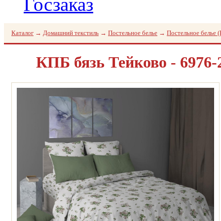
Госзаказ
Каталог
→
Домашний текстиль
→
Постельное белье
→
Постельное белье (
КПБ бязь Тейково - 6976-