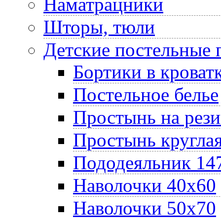
Наматрацники
Шторы, тюли
Детские постельные
Бортики в кроват
Постельное белье
Простынь на рез
Простынь круглая
Пододеяльник 14
Наволочки 40х60
Наволочки 50х70