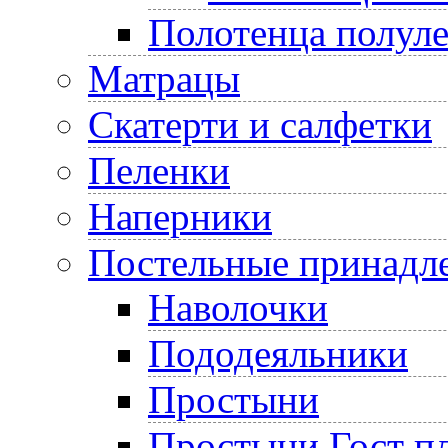
Полотенца полул
Матрацы
Скатерти и салфетки
Пеленки
Наперники
Постельные принадл
Наволочки
Пододеяльники
Простыни
Простыни Гост пл