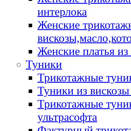
интерлока
Женские трикотажн
вискозы,масло,кот
Женские платья из
Туники
Трикотажные туник
Туники из вискозы
Трикотажные туник
ультрасофта
Фактурный трикот