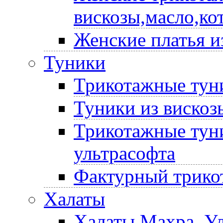
вискозы,масло,ко
Женские платья и
Туники
Трикотажные туни
Туники из вискоз
Трикотажные туни
ультрасофта
Фактурный трико
Халаты
Халаты Махра, У