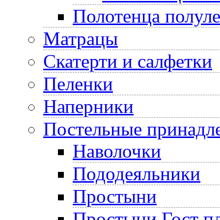
Полотенца полул
Матрацы
Скатерти и салфетки
Пеленки
Наперники
Постельные принадл
Наволочки
Пододеяльники
Простыни
Простыни Гост пл