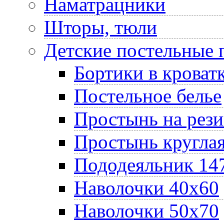
Наматрацники
Шторы, тюли
Детские постельные
Бортики в кроват
Постельное белье
Простынь на рез
Простынь круглая
Пододеяльник 14
Наволочки 40х60
Наволочки 50х70