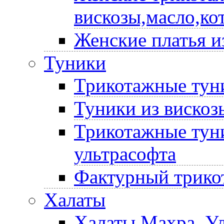
вискозы,масло,ко
Женские платья и
Туники
Трикотажные туни
Туники из вискоз
Трикотажные туни
ультрасофта
Фактурный трико
Халаты
Халаты Махра, У