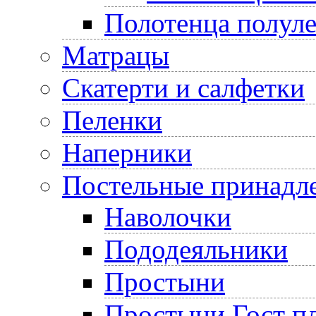
Полотенца полул
Матрацы
Скатерти и салфетки
Пеленки
Наперники
Постельные принадл
Наволочки
Пододеяльники
Простыни
Простыни Гост пл