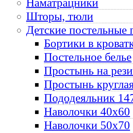
Наматрацники
Шторы, тюли
Детские постельные
Бортики в кроват
Постельное белье
Простынь на рез
Простынь круглая
Пододеяльник 14
Наволочки 40х60
Наволочки 50х70