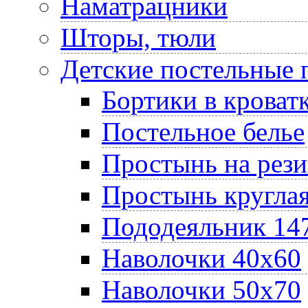
Наматрацники
Шторы, тюли
Детские постельные
Бортики в кроват
Постельное белье
Простынь на рез
Простынь круглая
Пододеяльник 14
Наволочки 40х60
Наволочки 50х70