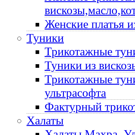
вискозы,масло,ко
Женские платья и
Туники
Трикотажные туни
Туники из вискоз
Трикотажные туни
ультрасофта
Фактурный трико
Халаты
Халаты Махра, У