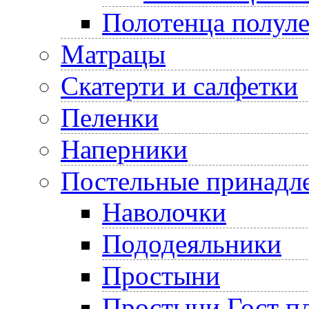
Полотенца полул
Матрацы
Скатерти и салфетки
Пеленки
Наперники
Постельные принадл
Наволочки
Пододеяльники
Простыни
Простыни Гост пл