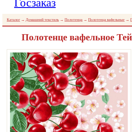
Госзаказ
Каталог
→
Домашний текстиль
→
Полотенца
→
Полотенца вафельные
→
Полотенце вафельное Тей