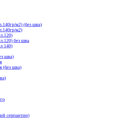
.140гр/м2) (без шва)
л.140гр/м2)
л.120)
л.120) без шва
л 140)
ез шва)
я
я (без шва)
ва)
ого
ний серпантин)