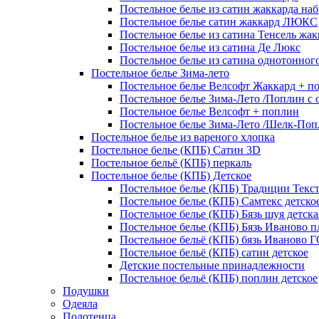
Постельное белье из сатин жаккарда на
Постельное белье сатин жаккард ЛЮКС
Постельное белье из сатина Тенсель жак
Постельное белье из сатина Де Люкс
Постельное белье из сатина однотонног
Постельное белье Зима-лето
Постельное белье Велсофт Жаккард + п
Постельное белье Зима-Лето /Поплин с 
Постельное белье Велсофт + поплин
Постельное белье Зима-Лето /Шелк-Поп
Постельное белье из вареного хлопка
Постельное белье (КПБ) Сатин 3D
Постельное бельё (КПБ) перкаль
Постельное белье (КПБ) Детское
Постельное белье (КПБ) Традиции Текс
Постельное белье (КПБ) Самтекс детско
Постельное белье (КПБ) Бязь шуя детска
Постельное белье (КПБ) Бязь Иваново п
Постельное бельё (КПБ) бязь Иваново 
Постельное бельё (КПБ) сатин детское
Детские постельные принадлежности
Постельное бельё (КПБ) поплин детское
Подушки
Одеяла
Полотенца