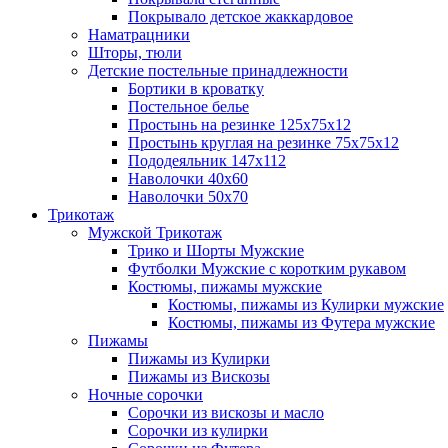
Покрывало детское жаккардовое
Наматрацники
Шторы, тюли
Детские постельные принадлежности
Бортики в кроватку
Постельное белье
Простынь на резинке 125х75х12
Простынь круглая на резинке 75х75х12
Пододеяльник 147х112
Наволочки 40х60
Наволочки 50х70
Трикотаж
Мужской Трикотаж
Трико и Шорты Мужские
Футболки Мужские с коротким рукавом
Костюмы, пижамы мужские
Костюмы, пижамы из Кулирки мужские
Костюмы, пижамы из Футера мужские
Пижамы
Пижамы из Кулирки
Пижамы из Вискозы
Ночные сорочки
Сорочки из вискозы и масло
Сорочки из кулирки