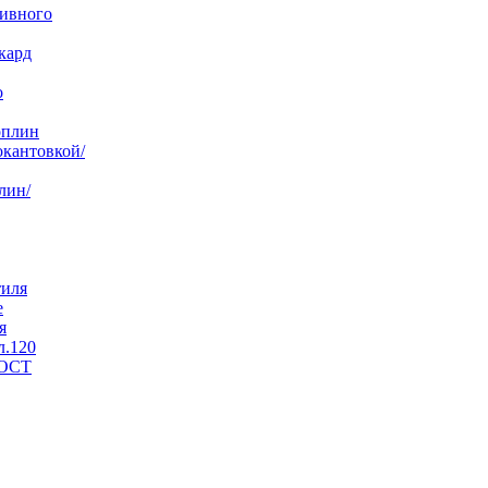
бивного
кард
о
оплин
окантовкой/
лин/
тиля
е
я
л.120
ГОСТ