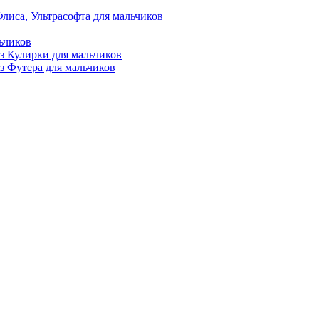
лиса, Ультрасофта для мальчиков
ьчиков
з Кулирки для мальчиков
з Футера для мальчиков