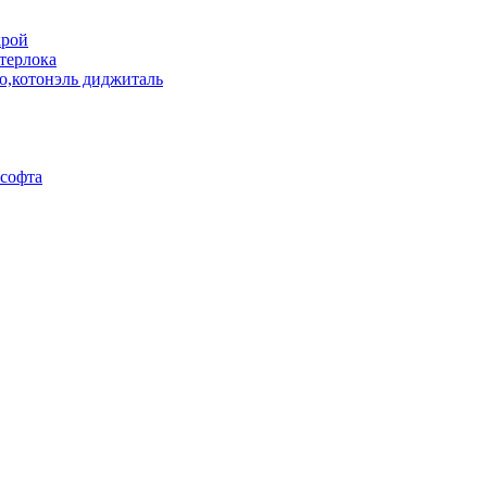
крой
терлока
о,котонэль диджиталь
асофта