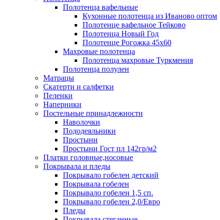
Полотенца вафельные
Кухонные полотенца из Иваново оптом
Полотенце вафельное Тейково
Полотенца Новый Год
Полотенце Рогожка 45х60
Махровые полотенца
Полотенца махровые Туркмения
Полотенца полулен
Матрацы
Скатерти и салфетки
Пеленки
Наперники
Постельные принадлежности
Наволочки
Пододеяльники
Простыни
Простыни Гост пл 142гр/м2
Платки головные,носовые
Покрывала и пледы
Покрывало гобелен детский
Покрывала гобелен
Покрывало гобелен 1,5 сп.
Покрывало гобелен 2,0/Евро
Пледы
Покрывала стеганные