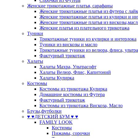
Сорочки из Футера
Женские трикотажные платья, сарафаны
Женские трикотажные платья из футера с лай
Женские трикотажные платья из кулирки и ин
Женские трикотажные платья из вискозы,масл
Женские платья из плательного трикотажа
Туники
Трикотажные туники из кулирки и интерлока
Туники из вискозы и масло
Трикотажные туники из велюра, флиса, ультр
Фактурный трикотаж
Халаты
Халаты Махра, Ультрасофт
Халаты Велюр, Флис, Капитоний
Халаты Кулирка
Костюмы
Костюмы из трикотажа Кулирка
Домашние костюмы из Футера
Фактурный трикотаж
Костюмы из трикотажа Вискоза, Масло
Блузы,футболки
♥ ♥ДЕТСКИЙ БУМ ♥ ♥
FAMILY LOOK
Костюмы
Пижамы, сорочки