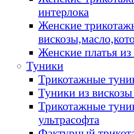
интерлока
Женские трикотажн
вискозы,масло,кот
Женские платья из
Туники
Трикотажные туник
Туники из вискозы
Трикотажные туник
ультрасофта
Фактурный трикот